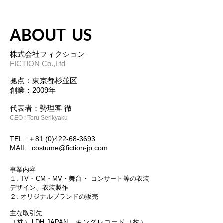
​ABOUT US
株式会社フィクション
FICTION Co.,Ltd
拠点：東京都杉並区
​創業：2009年
代表者：勢理客 徹
CEO : Toru Serikyaku
TEL : ＋81
(0)422-68-3693
MAIL :
costume@fiction-jp.com
事業内容
１. TV・CM・MV・舞台・ コンサート等の衣装
デザイン、衣装製作
​２. オリジナルブランドの販売
​主な取引先
（株）LDH JAPAN , キングレコード（株）,